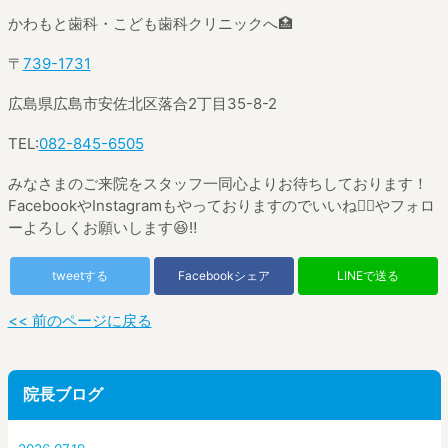
かわもと歯科・こども歯科クリニックへ
🏥
〒
739-1731
広島県広島市安佐北区落合
2
丁目
35-8-2
TEL:
082-845-6505
みなさまのご来院をスタッフ一同心よりお待ちしております！
Facebook
や
Instagram
もやっておりますのでいいね
👍🏼
やフォロ
ーよろしくお願いします
😆‼
tweetする
Facebookシェア
LINEで送る
<< 前のページに戻る
院長ブログ