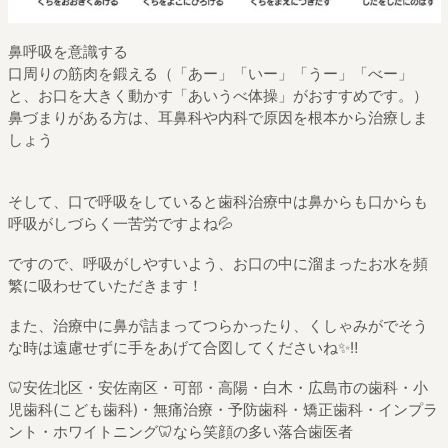
鼻呼吸を意識する
口周りの筋肉を鍛える（「あー」「いー」「うー」「べー」
と、お口を大きく動かす「あいうべ体操」がおすすめです。）
鼻づまりがある方は、耳鼻科や内科で原因を根本から治療しま
しょう
そして、口で呼吸をしていると歯科治療中は鼻からも口からも
呼吸がしづらく一苦労ですよね
💦
ですので、呼吸がしやすいよう、お口の中に溜まったお水を頻
繁に吸わせていただきます！
また、治療中に鼻が詰まってつらかったり、くしゃみがでそう
な時は遠慮せずに手をあげて合図してくださいね
✨
‼︎
🦷
安佐北区・安佐南区・可部・高陽・白木・広島市の歯科・小
児歯科
(
こども歯科
)
・無痛治療・予防歯科・矯正歯科・インプラ
ント・ホワイトニング
🦷
なら笑顔の多い落合歯医者