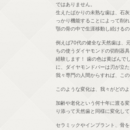
ではありません。
生えたばかりの未熟な歯は、石灰
っかり機能することによって削れ
顎の骨の中で生涯移動し続けるの
例えば70代の健全な天然歯は、
ちの使うダイヤモンドの切削器具
経験します！ 歯の色は黄ばんで
に、ダイヤモンドバーは刃が立た
我々専門の人間からすれば、この
このような変化は、我々がどのよ
加齢や老化という何十年に渡る変
り添って天然歯と同様に変化して
セラミックやインプラント、骨を