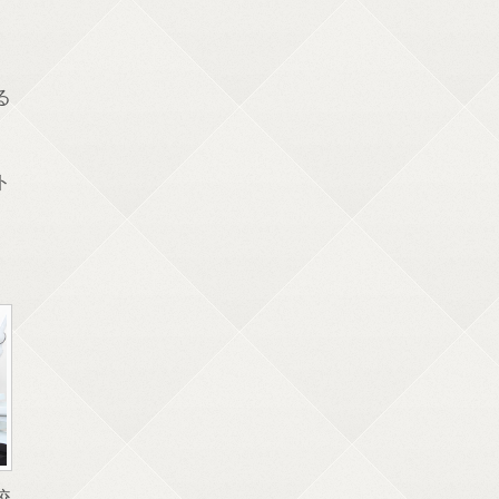
る
ト
咬