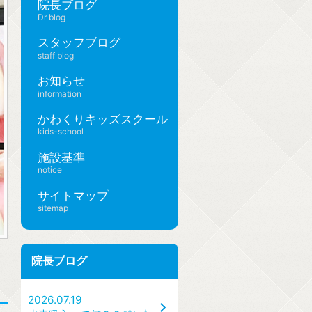
院長ブログ
Dr blog
スタッフブログ
staff blog
お知らせ
information
かわくりキッズスクール
kids-school
施設基準
notice
サイトマップ
sitemap
院長ブログ
2026.07.19