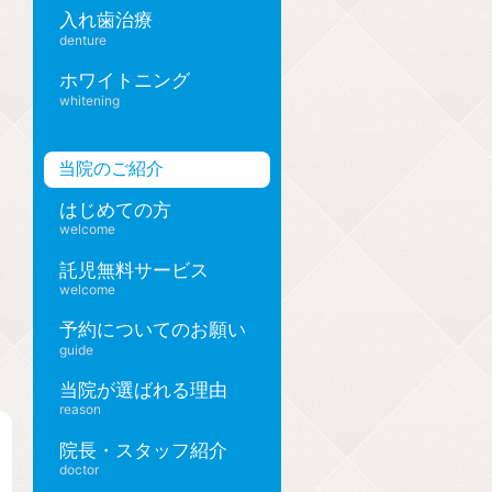
入れ歯治療
denture
ホワイトニング
whitening
当院のご紹介
はじめての方
welcome
託児無料サービス
welcome
予約についてのお願い
guide
当院が選ばれる理由
reason
院長・スタッフ紹介
doctor