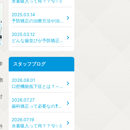
水素吸入って何？？🫧✨💧
2025.03.14
予防矯正の治療方法や治療の手順・流れはどうなっているのか？ どんな装置を使うのか？
2025.03.12
どんな歯並びが予防矯正の対象になるのか？ → 出っ歯・受け口・ガタガタ・すきっ歯など、どんな状態なら受診すべき？
参
スタッフブログ
物
2026.08.01
口腔機能低下症とは？～「食べる・話す・飲み込む」力を守るために～
せ
2026.07.27
歯科矯正って必要なの❓🦷✨
2026.07.19
水素吸入って何？？🫧✨💧
外