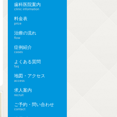
歯科医院案内
clinic information
料金表
price
治療の流れ
flow
症例紹介
cases
よくある質問
faq
地図・アクセス
access
求人案内
recruit
ご予約・問い合わせ
contact