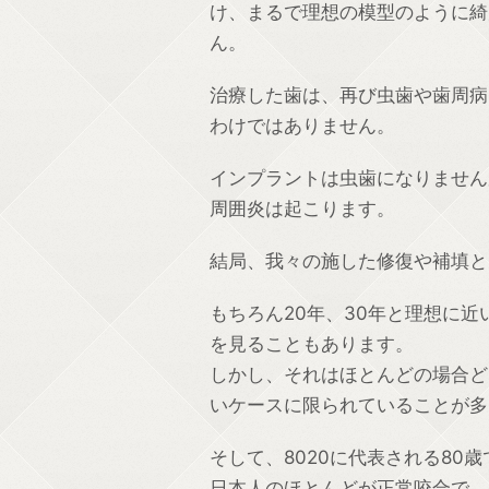
け、まるで理想の模型のように綺
ん。
治療した歯は、再び虫歯や歯周病
わけではありません。
インプラントは虫歯になりません
周囲炎は起こります。
結局、我々の施した修復や補填と
もちろん20年、30年と理想に
を見ることもあります。
しかし、それはほとんどの場合ど
いケースに限られていることが多
そして、8020に代表される80
日本人のほとんどが正常咬合で、