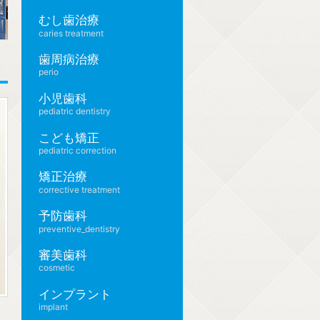
むし歯治療
caries treatment
歯周病治療
perio
小児歯科
pediatric dentistry
こども矯正
pediatric correction
矯正治療
corrective treatment
予防歯科
preventive_dentistry
審美歯科
cosmetic
インプラント
implant