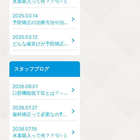
水素吸入って何？？🫧✨💧
2025.03.14
予防矯正の治療方法や治療の手順・流れはどうなっているのか？ どんな装置を使うのか？
2025.03.12
どんな歯並びが予防矯正の対象になるのか？ → 出っ歯・受け口・ガタガタ・すきっ歯など、どんな状態なら受診すべき？
スタッフブログ
2026.08.01
口腔機能低下症とは？～「食べる・話す・飲み込む」力を守るために～
2026.07.27
歯科矯正って必要なの❓🦷✨
2026.07.19
水素吸入って何？？🫧✨💧