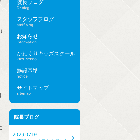
院長ブログ
Dr blog
スタッフブログ
staff blog
り
お知らせ
information
かわくりキッズスクール
kids-school
施設基準
notice
サイトマップ
sitemap
ま
院長ブログ
こ
2026.07.19