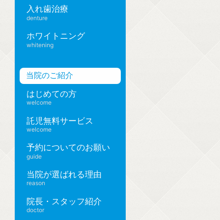
入れ歯治療
denture
ホワイトニング
whitening
当院のご紹介
はじめての方
welcome
託児無料サービス
welcome
予約についてのお願い
guide
当院が選ばれる理由
reason
院長・スタッフ紹介
doctor