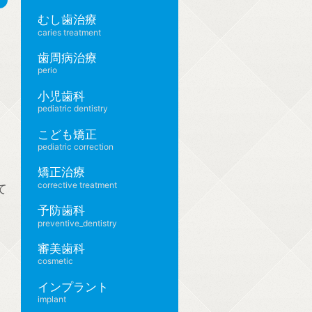
むし歯治療
caries treatment
歯周病治療
、
perio
小児歯科
pediatric dentistry
こども矯正
pediatric correction
矯正治療
corrective treatment
て
予防歯科
preventive_dentistry
審美歯科
cosmetic
インプラント
implant