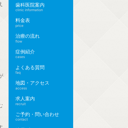
え
歯科医院案内
clinic information
料金表
price
治療の流れ
flow
症例紹介
cases
よくある質問
faq
が
地図・アクセス
access
求人案内
recruit
む
ご予約・問い合わせ
contact
す