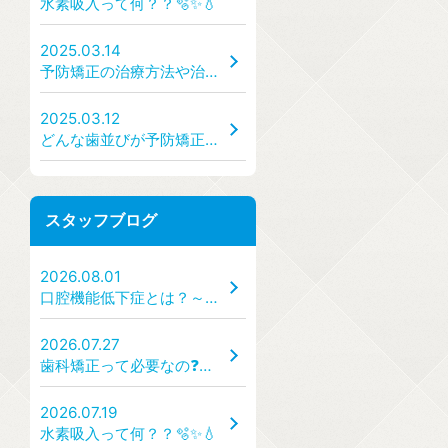
水素吸入って何？？🫧✨💧
2025.03.14
予防矯正の治療方法や治療の手順・流れはどうなっているのか？ どんな装置を使うのか？
2025.03.12
どんな歯並びが予防矯正の対象になるのか？ → 出っ歯・受け口・ガタガタ・すきっ歯など、どんな状態なら受診すべき？
スタッフブログ
2026.08.01
口腔機能低下症とは？～「食べる・話す・飲み込む」力を守るために～
2026.07.27
歯科矯正って必要なの❓🦷✨
2026.07.19
水素吸入って何？？🫧✨💧