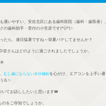
も通いやすい、安佐北区にある歯科医院（歯科・歯医者）
の歯科助手・受付の小笠原です(*Ü*)✨
ったら、連日猛暑ですね～😵夏バテしてませんか？
休み🌻皆さんはどのように過ごされましたでしょうか。
☀️
、
むし歯にならない水分補給
を心がけ、エアコンを上手い暑
💪✨
ついてお話ししたいと思います🚐
ものをご存知でしょうか。