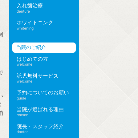
入れ歯治療
denture
ホワイトニング
whitening
制
当院のご紹介
はじめての方
welcome
で
託児無料サービス
welcome
予約についてのお願い
い
guide
く
当院が選ばれる理由
消
reason
院長・スタッフ紹介
doctor