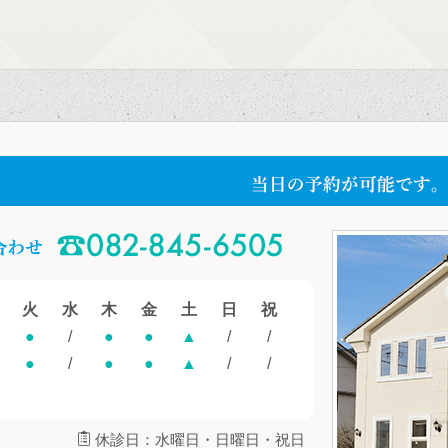
火
水
木
金
土
日
祝
●
/
●
●
▲
/
/
●
/
●
●
▲
/
/
休診日：水曜日・日曜日・祝日