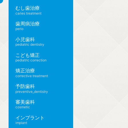
むし歯治療
caries treatment
歯周病治療
、
perio
小児歯科
pediatric dentistry
こども矯正
pediatric correction
矯正治療
corrective treatment
予防歯科
preventive_dentistry
審美歯科
cosmetic
インプラント
implant