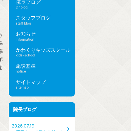
院長ブログ
Dr blog
スタッフブログ
staff blog
お知らせ
う
information
場
かわくりキッズスクール
導
kids-school
ポ
施設基準
よ
notice
サイトマップ
sitemap
院長ブログ
2026.07.19