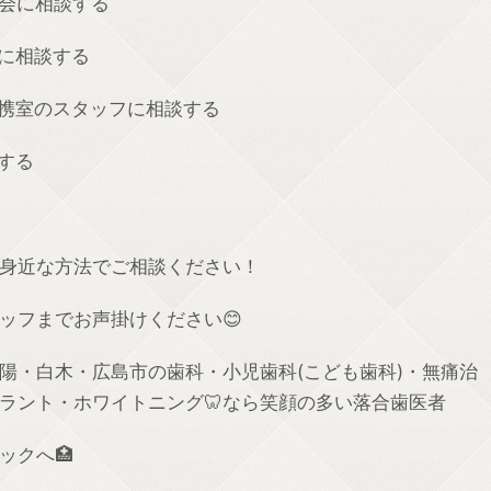
会に相談する
に相談する
携室のスタッフに相談する
する
身近な方法でご相談ください！
ッフまでお声掛けください
😊
陽・白木・広島市の歯科・小児歯科
(
こども歯科
)
・無痛治
ラント・ホワイトニング
🦷
なら笑顔の多い落合歯医者
ックへ🏥