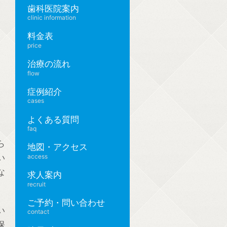
歯科医院案内
clinic information
料金表
price
治療の流れ
flow
症例紹介
cases
よくある質問
faq
ら
地図・アクセス
い
access
な
求人案内
recruit
ご予約・問い合わせ
い
contact
保