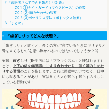
7
『歯医者さんでできる歯ぎしり対策』
7.0.1
①ナイトガード（マウスピース）の作製
7.0.2
② 噛み合わせの調整
7.0.3
③ボツリヌス療法（ボトックス治療）
8
『まとめ』
『歯ぎしりってどんな状態？』
「歯ぎしり」と聞くと、多くの方が“寝ているときにギリギリと
音を立てるもの”を思い浮かべるのではないでしょうか？🤔
実際、
歯ぎしり
（医学的には「ブラキシズム」と呼ばれます）
とは、
上下の歯を無意識にこすり合わせたり、強く噛みしめた
りする習慣
のことを指します。これは睡眠中だけでなく、日中
にも起きることがあり、実は多くの人が知らず知らずのうちに
している行動です！