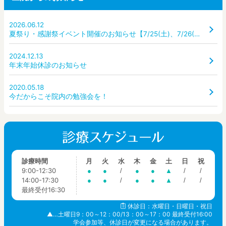
2026.06.12
夏祭り・感謝祭イベント開催のお知らせ【7/25(土)、7/26(日)】
2024.12.13
年末年始休診のお知らせ
2020.05.18
今だからこそ院内の勉強会を！
診療時間
月
火
水
木
金
土
日
祝
9:00-12:30
●
●
/
●
●
▲
/
/
14:00-17:30
●
●
/
●
●
▲
/
/
最終受付16:30
休診日：水曜日・日曜日・祝日
▲…土曜日9：00～12：00/13：00～17：00 最終受付16:00
学会参加等、休診日が変更になる場合があります。