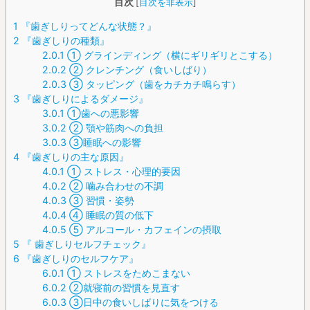
目次
[
目次を非表示
]
1
『歯ぎしりってどんな状態？』
2
『歯ぎしりの種類』
2.0.1
① グラインディング（横にギリギリとこする）
2.0.2
② クレンチング（食いしばり）
2.0.3
③ タッピング（歯をカチカチ鳴らす）
3
『歯ぎしりによるダメージ』
3.0.1
①歯への悪影響
3.0.2
② 顎や筋肉への負担
3.0.3
③睡眠への影響
4
『歯ぎしりの主な原因』
4.0.1
① ストレス・心理的要因
4.0.2
② 噛み合わせの不調
4.0.3
③ 習慣・姿勢
4.0.4
④ 睡眠の質の低下
4.0.5
⑤ アルコール・カフェインの摂取
5
『 歯ぎしりセルフチェック』
6
『歯ぎしりのセルフケア』
6.0.1
① ストレスをためこまない
6.0.2
②就寝前の習慣を見直す
6.0.3
③日中の食いしばりに気をつける