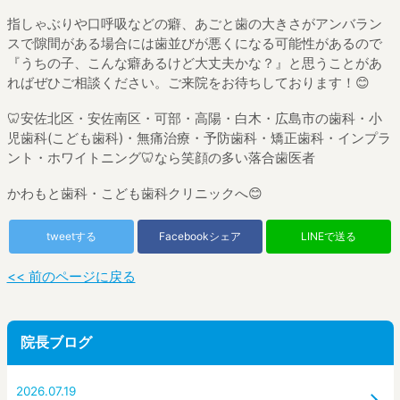
指しゃぶりや口呼吸などの癖、あごと歯の大きさがアンバラン
スで隙間がある場合には歯並びが悪くになる可能性があるので
『うちの子、こんな癖あるけど大丈夫かな？』と思うことがあ
ればぜひご相談ください。ご来院をお待ちしております
！
😊
🦷
安佐北区・安佐南区・可部・高陽・白木・広島市の歯科・小
児歯科
(
こども歯科
)
・無痛治療・予防歯科・矯正歯科・インプラ
ント・ホワイトニング
🦷
なら笑顔の多い落合歯医者
かわもと歯科・こども歯科クリニックへ
😊
tweetする
Facebookシェア
LINEで送る
<< 前のページに戻る
院長ブログ
2026.07.19