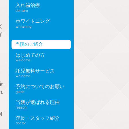
入れ歯治療
denture
ホワイトニング
て
whitening
イ
当院のご紹介
はじめての方
welcome
託児無料サービス
welcome
全
予約についてのお願い
れ
guide
当院が選ばれる理由
reason
可
院長・スタッフ紹介
doctor