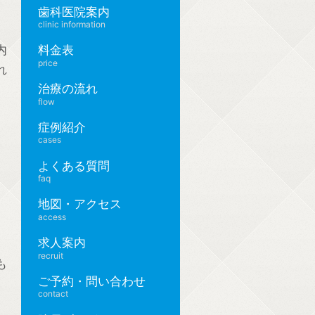
歯科医院案内
clinic information
内
料金表
price
れ
治療の流れ
flow
症例紹介
cases
、
よくある質問
faq
地図・アクセス
access
求人案内
recruit
も
ご予約・問い合わせ
contact