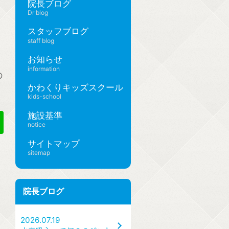
院長ブログ
Dr blog
スタッフブログ
staff blog
お知らせ
information
の
かわくりキッズスクール
kids-school
施設基準
notice
サイトマップ
sitemap
院長ブログ
2026.07.19