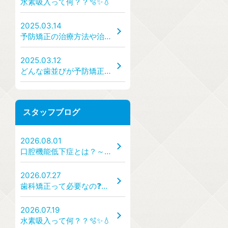
水素吸入って何？？🫧✨💧
2025.03.14
予防矯正の治療方法や治療の手順・流れはどうなっているのか？ どんな装置を使うのか？
2025.03.12
どんな歯並びが予防矯正の対象になるのか？ → 出っ歯・受け口・ガタガタ・すきっ歯など、どんな状態なら受診すべき？
スタッフブログ
2026.08.01
口腔機能低下症とは？～「食べる・話す・飲み込む」力を守るために～
2026.07.27
歯科矯正って必要なの❓🦷✨
2026.07.19
水素吸入って何？？🫧✨💧