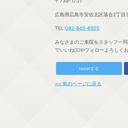
〒739-1731
広島県広島市安佐北区落合2丁目35
TEL:
082-845-6505
みなさまのご来院をスタッフ一同心
でいいね👍🏼やフォローよろしく
tweetする
<< 前のページに戻る