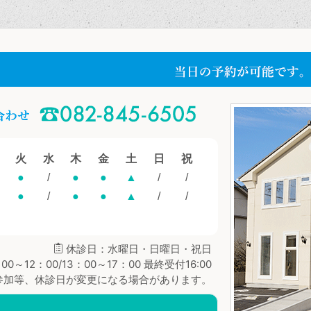
火
水
木
金
土
日
祝
●
/
●
●
▲
/
/
●
/
●
●
▲
/
/
休診日：水曜日・日曜日・祝日
0～12：00/13：00～17：00 最終受付16:00
参加等、休診日が変更になる場合があります。