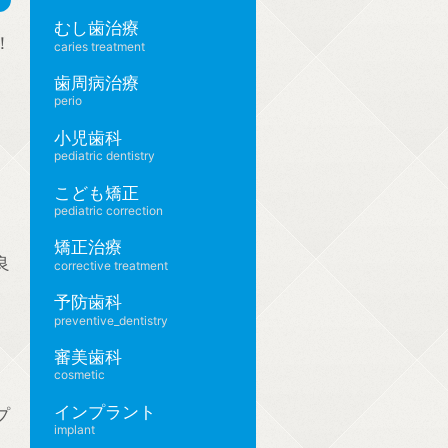
むし歯治療
！
caries treatment
歯周病治療
、
perio
小児歯科
pediatric dentistry
こども矯正
pediatric correction
矯正治療
良
corrective treatment
予防歯科
preventive_dentistry
審美歯科
cosmetic
インプラント
プ
implant