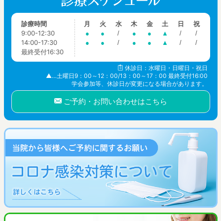
診療時間
月
火
水
木
金
土
日
祝
9:00-12:30
●
●
/
●
●
▲
/
/
14:00-17:30
●
●
/
●
●
▲
/
/
最終受付16:30
休診日：水曜日・日曜日・祝日
▲…土曜日9：00～12：00/13：00～17：00 最終受付16:00
学会参加等、休診日が変更になる場合があります。
ご予約・お問い合わせはこちら