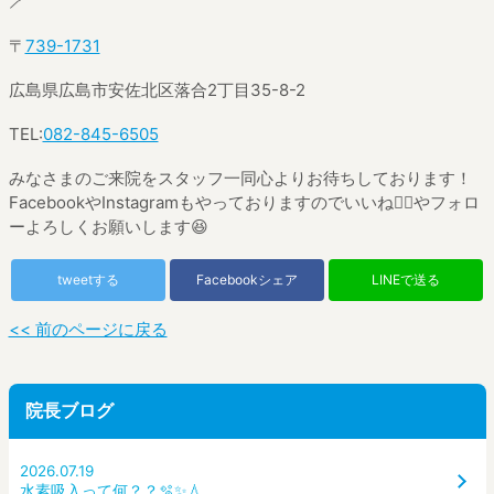
🪥
〒
739-1731
広島県広島市安佐北区落合
2
丁目
35-8-2
TEL:
082-845-6505
みなさまのご来院をスタッフ一同心よりお待ちしております！
Facebook
や
Instagram
もやっておりますのでいいね
👍🏼
やフォロ
ーよろしくお願いします
😆
tweetする
Facebookシェア
LINEで送る
<< 前のページに戻る
院長ブログ
2026.07.19
水素吸入って何？？🫧✨💧