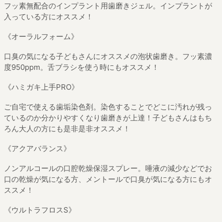
フッ素無配合のインプラント用歯磨きジェル。インプラントが
入っている方にオススメ！
《オーラルフォーム》
口臭の気になる子どもさんにオススメの泡状歯磨き。フッ素濃
度950ppm。舌ブラシを使う時にもオススメ！
《ハミガキ上手PRO》
ご自宅で使える歯垢染色剤。染色することでどこに汚れが残っ
ているのか分かりやすくなり歯磨きが上達！子どもさんはもち
ろん大人の方にも是非是非オススメ！
《アクアバランス》
ノンアルコールの口腔乾燥保湿スプレー。唾液の減少などでお
口の乾燥が気になる方、メントールで口臭が気になる方にもオ
ススメ！
《ウルトラフロスS》