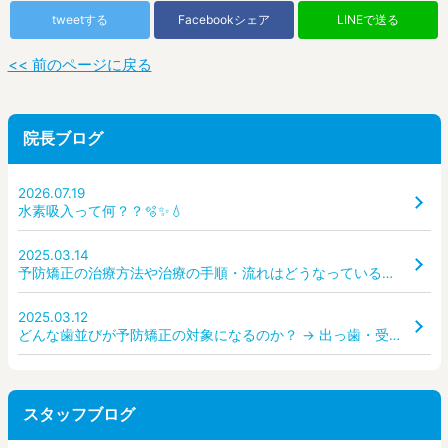
tweetする
Facebookシェア
LINEで送る
<< 前のページに戻る
院長ブログ
2026.07.19
水素吸入って何？？🫧✨💧
2025.03.14
予防矯正の治療方法や治療の手順・流れはどうなっているのか？ どんな装置を使うのか？
2025.03.12
どんな歯並びが予防矯正の対象になるのか？ → 出っ歯・受け口・ガタガタ・すきっ歯など、どんな状態なら受診すべき？
スタッフブログ