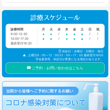
診療時間
月
火
水
木
金
土
日
祝
9:00-12:30
●
●
/
●
●
▲
/
/
14:00-17:30
●
●
/
●
●
▲
/
/
最終受付16:30
休診日：水曜日・日曜日・祝日
▲…土曜日9：00～12：00/13：00～17：00 最終受付16:00
学会参加等、休診日が変更になる場合があります。
ご予約・お問い合わせはこちら