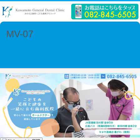
MV-07
← Previous
Next →