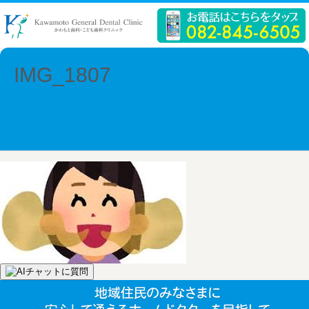
IMG_1807
← Previous
Next →