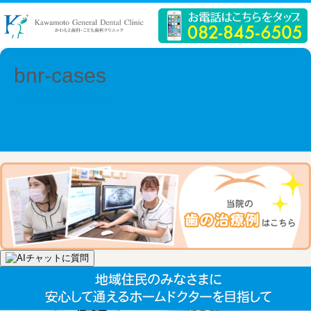
bnr-cases
← Previous
Next →