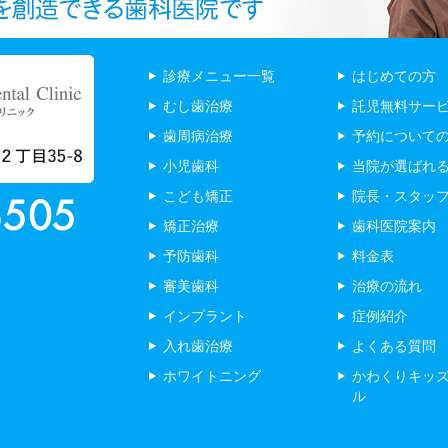
診療メニュー一覧
はじめての方
むし歯治療
託児無料サー
歯周病治療
予約について
小児歯科
当院が選ばれ
こども矯正
院長・スタッ
矯正治療
歯科医院案内
予防歯科
料金表
審美歯科
治療の流れ
インプラント
症例紹介
入れ歯治療
よくある質問
ホワイトニング
かわくりキッ
ル