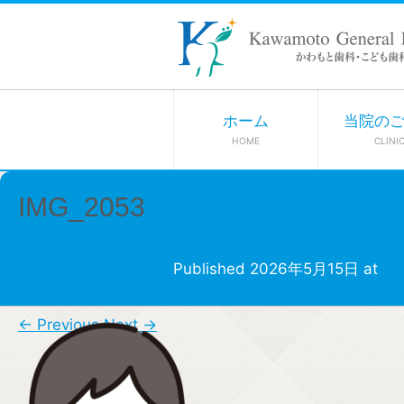
ホーム
当院の
HOME
CLINI
IMG_2053
Published
2026年5月15日
at
25
← Previous
Next →