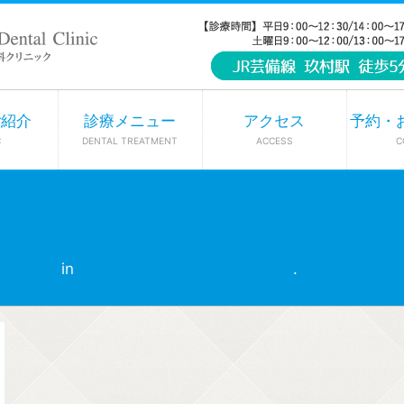
ご紹介
診療メニュー
アクセス
予約・
C
DENTAL TREATMENT
ACCESS
C
3 × 340
in
知覚過敏はなぜ起きるの？🤔🍨
.