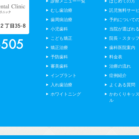
診療メニュー一覧
はじめての方
むし歯治療
託児無料サー
歯周病治療
予約について
小児歯科
当院が選ばれ
こども矯正
院長・スタッ
矯正治療
歯科医院案内
予防歯科
料金表
審美歯科
治療の流れ
インプラント
症例紹介
入れ歯治療
よくある質問
ホワイトニング
かわくりキッ
ル