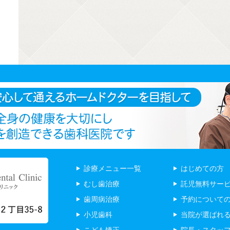
診療メニュー一覧
はじめての方
むし歯治療
託児無料サー
歯周病治療
予約について
小児歯科
当院が選ばれ
こども矯正
院長・スタッ