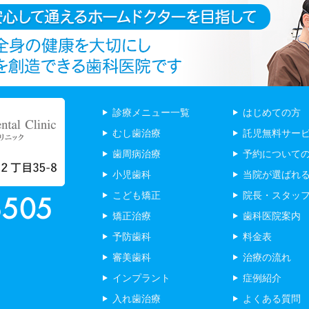
診療メニュー一覧
はじめての方
むし歯治療
託児無料サー
歯周病治療
予約について
小児歯科
当院が選ばれ
こども矯正
院長・スタッ
矯正治療
歯科医院案内
予防歯科
料金表
審美歯科
治療の流れ
インプラント
症例紹介
入れ歯治療
よくある質問