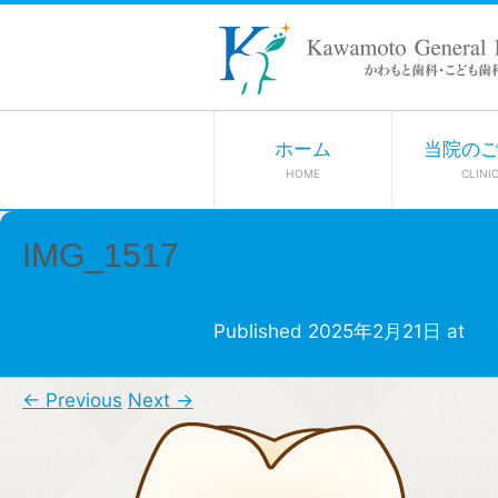
ホーム
当院の
HOME
CLINI
IMG_1517
Published
2025年2月21日
at
50
← Previous
Next →