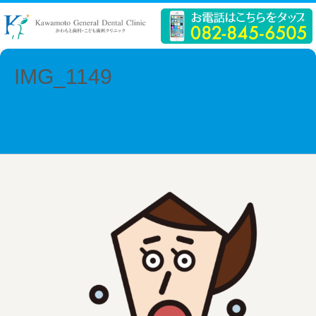
IMG_1149
← Previous
Next →