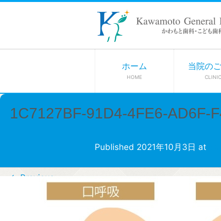
ホーム
当院の
HOME
CLINI
1C7127BF-91D4-4FE6-AD6F-
Published
2021年10月3日
at
69
← Previous