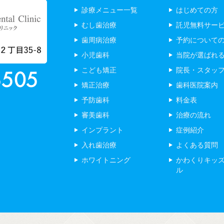
診療メニュー一覧
はじめての方
むし歯治療
託児無料サー
歯周病治療
予約について
小児歯科
当院が選ばれ
こども矯正
院長・スタッ
矯正治療
歯科医院案内
予防歯科
料金表
審美歯科
治療の流れ
インプラント
症例紹介
入れ歯治療
よくある質問
ホワイトニング
かわくりキッ
ル