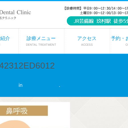
ご紹介
診療メニュー
アクセス
予約・
C
DENTAL TREATMENT
ACCESS
C
F42312ED6012
3 × 357
in
口呼吸❓鼻呼吸❓
.