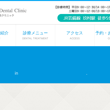
ご紹介
診療メニュー
アクセス
予約・
C
DENTAL TREATMENT
ACCESS
C
0 × 180
in
プラーク（歯垢）と歯石の違い🦠🌷
.