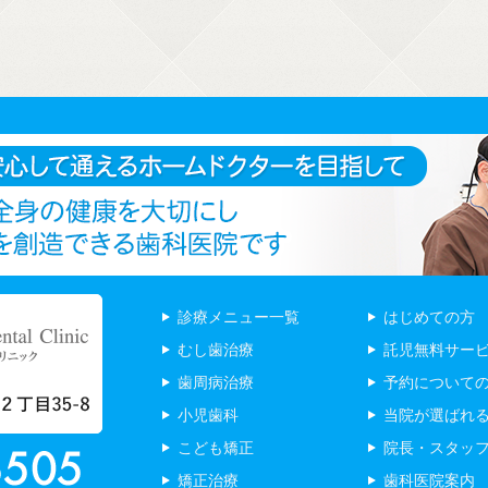
診療メニュー一覧
はじめての方
むし歯治療
託児無料サー
歯周病治療
予約について
小児歯科
当院が選ばれ
こども矯正
院長・スタッ
矯正治療
歯科医院案内