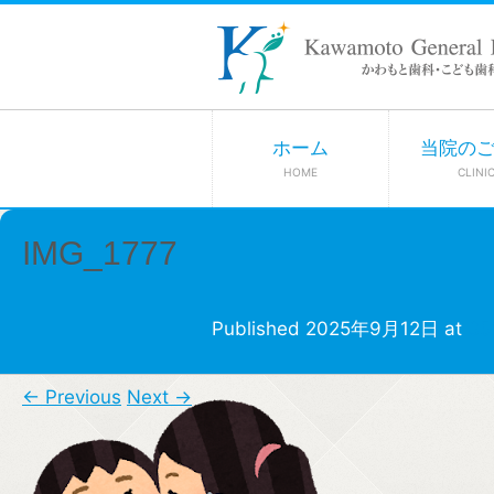
ホーム
当院の
HOME
CLINI
IMG_1777
Published
2025年9月12日
at
35
← Previous
Next →