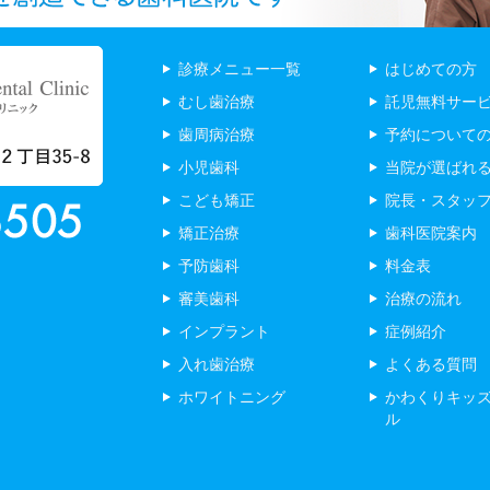
診療メニュー一覧
はじめての方
むし歯治療
託児無料サー
歯周病治療
予約について
小児歯科
当院が選ばれ
こども矯正
院長・スタッ
矯正治療
歯科医院案内
予防歯科
料金表
審美歯科
治療の流れ
インプラント
症例紹介
入れ歯治療
よくある質問
ホワイトニング
かわくりキッ
ル