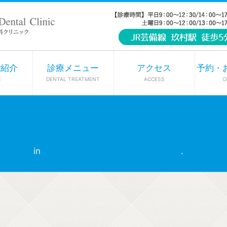
ご紹介
診療メニュー
アクセス
予約・
C
DENTAL TREATMENT
ACCESS
C
2 × 400
in
プラーク（歯垢）と歯石の違い🦠🌷
.