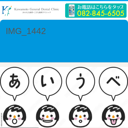
IMG_1442
← Previous