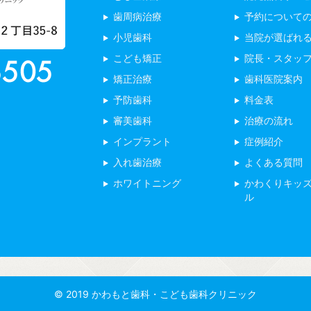
歯周病治療
予約について
小児歯科
当院が選ばれ
こども矯正
院長・スタッ
矯正治療
歯科医院案内
予防歯科
料金表
審美歯科
治療の流れ
インプラント
症例紹介
入れ歯治療
よくある質問
ホワイトニング
かわくりキッ
ル
© 2019 かわもと歯科・こども歯科クリニック